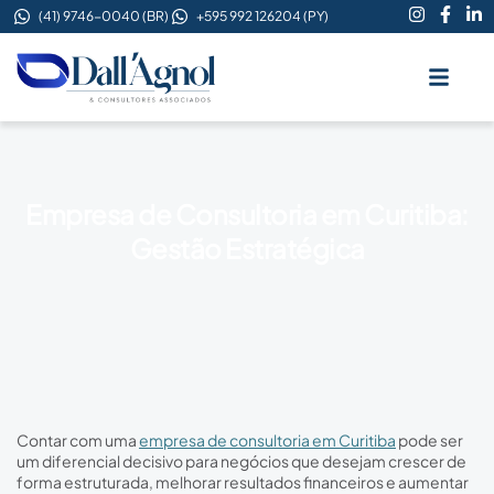
(41) 9746-0040 (BR)
+595 992 126204 (PY)
Quem Somo
Empresa de Consultoria em Curitiba:
Gestão Estratégica
Contar com uma
empresa de consultoria em Curitiba
pode ser
um diferencial decisivo para negócios que desejam crescer de
forma estruturada, melhorar resultados financeiros e aumentar