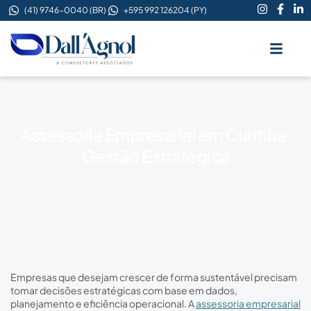
(41) 9746-0040 (BR)
+595 992 126204 (PY)
Quem Somo
Assessoria Empresarial em Curitiba:
Gestão Estratégica
Empresas que desejam crescer de forma sustentável precisam
tomar decisões estratégicas com base em dados,
planejamento e eficiência operacional. A
assessoria empresarial